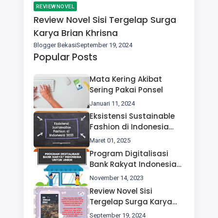
REVIEWNOVEL
Review Novel Sisi Tergelap Surga
Karya Brian Khrisna
Blogger Bekasi
September 19, 2024
Popular Posts
Mata Kering Akibat
Sering Pakai Ponsel
Januari 11, 2024
Eksistensi Sustainable
Fashion di Indonesia
2025
Maret 01, 2025
Program Digitalisasi
Bank Rakyat Indonesia
Untuk UMKM
November 14, 2023
Review Novel Sisi
Tergelap Surga Karya
Brian Khrisna
September 19, 2024