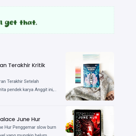
n Terakhir Kritik
an Terakhir Setelah
a pendek karya Anggit ini,
 permasalahan kerusakan alam
alace June Hur
ne Hur Penggemar slow burn
vel yang mungkin belum