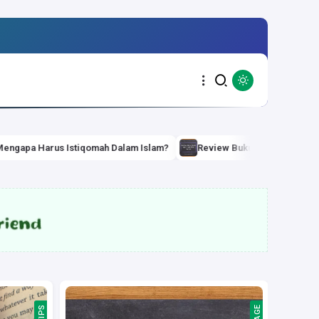
tiqomah Dalam Islam?
Review Buku Bisnis 2025 : Your Next Five M