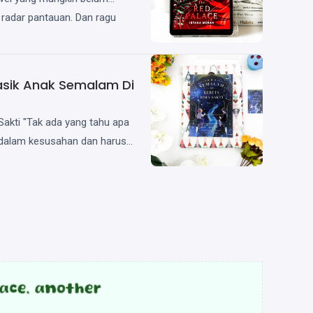
radar pantauan. Dan ragu
lasik Anak Semalam Di
akti "Tak ada yang tahu apa
 dalam kesusahan dan harus
i jalan yang benar, Anda kan