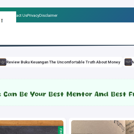
t Us
Contact Us
Privacy
Disclaimer
Keuangan The Uncomfortable Truth About Money
Mengapa Harus Is
TIPS