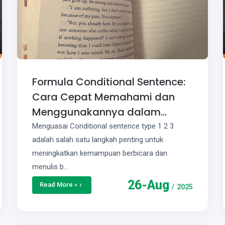
Formula Conditional Sentence:
Cara Cepat Memahami dan
Menggunakannya dalam
Bahasa Inggris Bersama EF
Menguasai Conditional sentence type 1 2 3
EFEKTA English for Adults
adalah salah satu langkah penting untuk
meningkatkan kemampuan berbicara dan
menulis b…
26
-
Aug
Read More »
/
2025