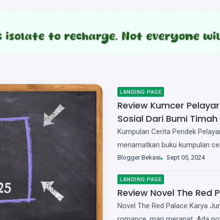
LANDING PAGE
Review Kumcer Pelayara
Sosial Dari Bumi Timah
Kumpulan Cerita Pendek Pelayar
menamatkan buku kumpulan cerit
aku meyakini satu hal. Bahwa,
Blogger Bekasi
Sept 05, 2024
di Indonesia akibat penge...
LANDING PAGE
Review Novel The Red P
Novel The Red Palace Karya Ju
romance, mari merapat. Ada no