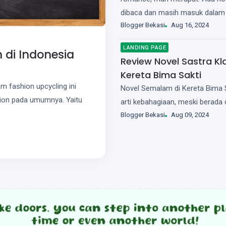
dibaca dan masih masuk dalam 
Blogger Bekasi
Aug 16, 2024
untuk memulai karena te...
LANDING PAGE
n di Indonesia
Review Novel Sastra K
Kereta Bima Sakti
m fashion upcycling ini
Novel Semalam di Kereta Bima S
shion pada umumnya. Yaitu
arti kebahagiaan, meski berada
naik turun gunung, jika berada d
Blogger Bekasi
Aug 09, 2024
makin dek...